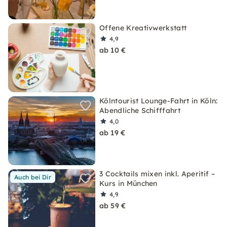
Offene Kreativwerkstatt
4,9
ab 10 €
Kölntourist Lounge-Fahrt in Köln:
Abendliche Schifffahrt
4,0
ab 19 €
3 Cocktails mixen inkl. Aperitif –
Auch bei Dir
Kurs in München
4,9
ab 59 €