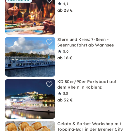
4,1
ab 28 €
Stern und Kreis: 7-Seen -
Seenrundfahrt ab Wannsee
5,0
ab 18 €
KD 80er/90er Partyboot auf
dem Rhein in Koblenz
3,3
ab 32 €
Gelato & Sorbet Workshop mit
Topping-Bar in der Bremer City