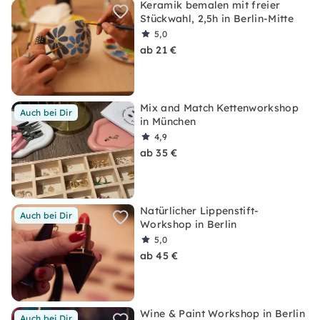
Keramik bemalen mit freier
Stückwahl, 2,5h in Berlin-Mitte
5,0
ab 21 €
Mix and Match Kettenworkshop
Auch bei Dir
in München
4,9
ab 35 €
Natürlicher Lippenstift-
Auch bei Dir
Workshop in Berlin
5,0
ab 45 €
Wine & Paint Workshop in Berlin
Auch bei Dir