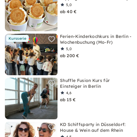
5,0
ab 40 €
Ferien-Kinderkochkurs in Berlin -
Kursserie
Wochenbuchung (Mo-Fr)
5,0
ab 200 €
Shuffle Fusion Kurs für
Einsteiger in Berlin
4,6
ab 15 €
KD Schiffsparty in Düsseldorf:
House & Wein auf dem Rhein
4,5