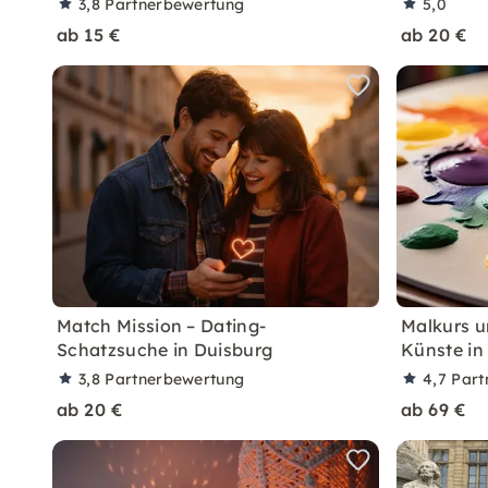
3,8
Partnerbewertung
5,0
ab 15 €
ab 20 €
Match Mission – Dating-
Malkurs u
Schatzsuche in Duisburg
Künste in
3,8
Partnerbewertung
4,7
Part
ab 20 €
ab 69 €