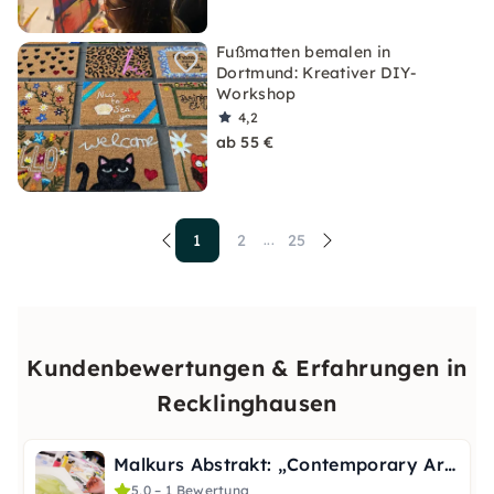
Fußmatten bemalen in
Dortmund: Kreativer DIY-
Workshop
4,2
ab 55 €
1
2
25
...
Kundenbewertungen & Erfahrungen in
Recklinghausen
Malkurs Abstrakt: „Contemporary Art“ - Tagesworkshop
5,0 – 1 Bewertung