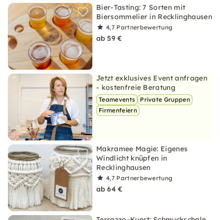
Bier-Tasting: 7 Sorten mit
Biersommelier in Recklinghausen
4,7
Partnerbewertung
ab 59 €
Jetzt exklusives Event anfragen
- kostenfreie Beratung
Teamevents
Private Gruppen
Firmenfeiern
Makramee Magie: Eigenes
Windlicht knüpfen in
Recklinghausen
4,7
Partnerbewertung
ab 64 €
Terrazzo–Kunst: Schmuckschale