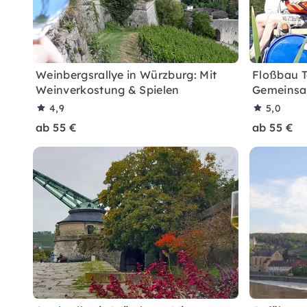
Weinbergsrallye in Würzburg: Mit
Floßbau T
Weinverkostung & Spielen
Gemeinsa
4,9
5,0
ab 55 €
ab 55 €