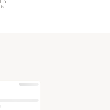
 in
is