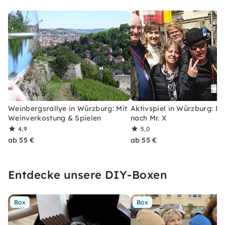
Weinbergsrallye in Würzburg: Mit
Aktivspiel in Würzburg: D
Weinverkostung & Spielen
nach Mr. X
4,9
5,0
ab 55 €
ab 55 €
Entdecke unsere DIY-Boxen
Box
Box