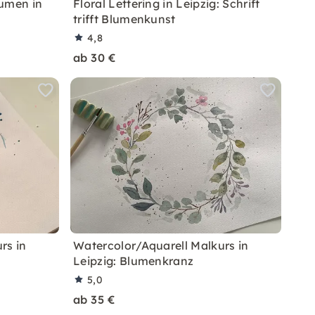
lumen in
Floral Lettering in Leipzig: Schrift
trifft Blumenkunst
4,8
ab 30 €
rs in
Watercolor/Aquarell Malkurs in
Leipzig: Blumenkranz
5,0
ab 35 €