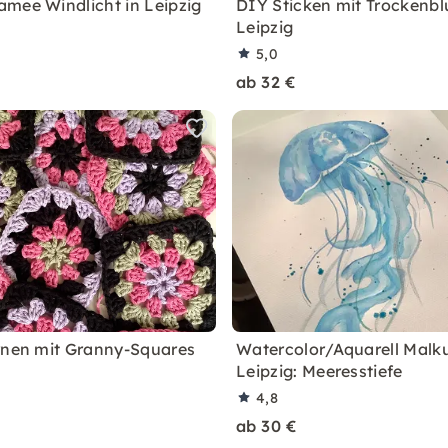
mee Windlicht in Leipzig
DIY Sticken mit Trockenb
Leipzig
5,0
ab 32 €
rnen mit Granny-Squares
Watercolor/Aquarell Malku
Leipzig: Meeresstiefe
4,8
ab 30 €