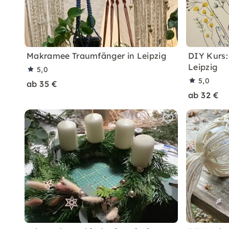
Makramee Traumfänger in Leipzig
DIY Kurs:
Leipzig
5,0
5,0
ab 35 €
ab 32 €