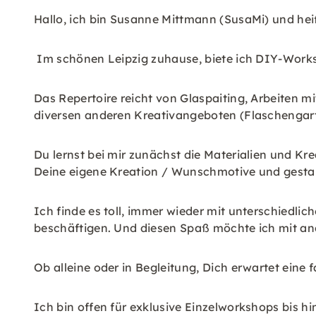
Hallo, ich bin Susanne Mittmann (SusaMi) und he
Im schönen Leipzig zuhause, biete ich DIY-Works
Das Repertoire reicht von Glaspaiting, Arbeiten m
diversen anderen Kreativangeboten (Flaschengart
Du lernst bei mir zunächst die Materialien und K
Deine eigene Kreation / Wunschmotive und gestalt
Ich finde es toll, immer wieder mit unterschiedli
beschäftigen. Und diesen Spaß möchte ich mit and
Ob alleine oder in Begleitung, Dich erwartet eine f
Ich bin offen für exklusive Einzelworkshops bis 