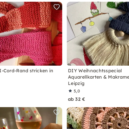
 I-Cord-Rand stricken in
DIY Weihnachtsspecial
Aquarellkarten & Makrame
Leipzig
5,0
ab 32 €