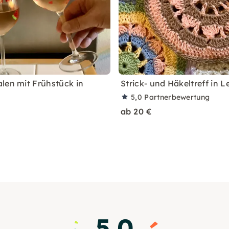
len mit Frühstück in
Strick- und Häkeltreff in L
5,0
Partnerbewertung
ab 20 €
5.0