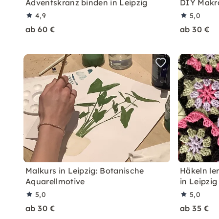
Adventskranz binden in Leipzig
DIY Makra
4,9
5,0
ab 60 €
ab 30 €
Malkurs in Leipzig: Botanische
Häkeln le
Aquarellmotive
in Leipzig
5,0
5,0
ab 30 €
ab 35 €