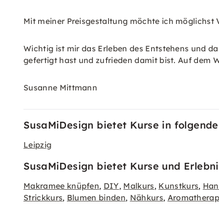
Mit meiner Preisgestaltung möchte ich möglichst 
Wichtig ist mir das Erleben des Entstehens und d
gefertigt hast und zufrieden damit bist. Auf dem W
Susanne Mittmann
SusaMiDesign bietet Kurse in folgende
Leipzig
SusaMiDesign bietet Kurse und Erlebni
Makramee knüpfen
DIY
Malkurs
Kunstkurs
Han
,
,
,
,
Strickkurs
Blumen binden
Nähkurs
Aromatherap
,
,
,