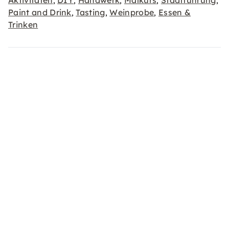
Aktivitäten
DIY
Handwerk
Malkurs
Stadtführung
,
,
,
,
,
Paint and Drink
Tasting
Weinprobe
Essen &
,
,
,
Trinken