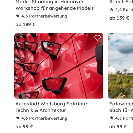
Model-Shooting in Hannover:
Street-Fo
Workshop für angehende Models
4,6
Part
4,6
Partnerbewertung
ab 159 €
ab 189 €
Autostadt Wolfsburg Fototour:
Fotowand
Technik & Architektur
auch für 
4,6
Partnerbewertung
4,6
Part
ab 99 €
ab 99 €