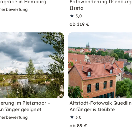
tografie in Hamburg
Fotowanderung Ilsenburg
Ilsetal
nerbewertung
5,0
ab 119 €
erung im Pietzmoor –
Altstadt-Fotowalk Quedlin
Anfänger geeignet
Anfänger & Geübte
nerbewertung
3,0
ab 89 €