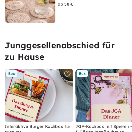
ab 58 €
Junggesellenabschied für
zu Hause
Box
Box
Interaktive Burger Kochbox für
JGA-Kochbox mit Spielen –