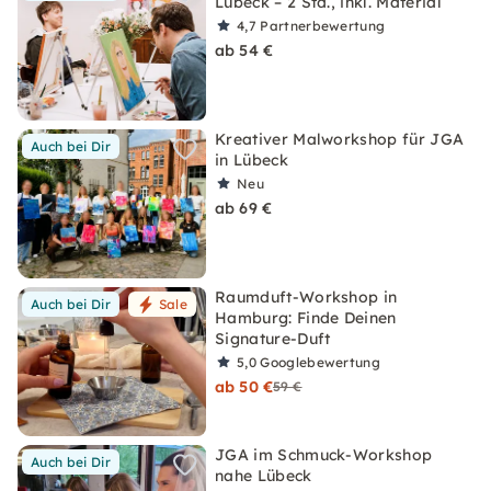
Lübeck – 2 Std., inkl. Material
4,7
Partnerbewertung
ab 54 €
Kreativer Malworkshop für JGA
Auch bei Dir
in Lübeck
Neu
ab 69 €
Raumduft-Workshop in
Auch bei Dir
Sale
Hamburg: Finde Deinen
Signature-Duft
5,0
Googlebewertung
ab 50 €
59 €
JGA im Schmuck-Workshop
Auch bei Dir
nahe Lübeck