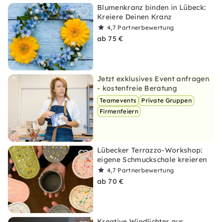
Blumenkranz binden in Lübeck:
Kreiere Deinen Kranz
4,7
Partnerbewertung
ab 75 €
Jetzt exklusives Event anfragen
- kostenfreie Beratung
Teamevents
Private Gruppen
Firmenfeiern
Lübecker Terrazzo-Workshop:
eigene Schmuckschale kreieren
4,7
Partnerbewertung
ab 70 €
Kreative Windlichter aus