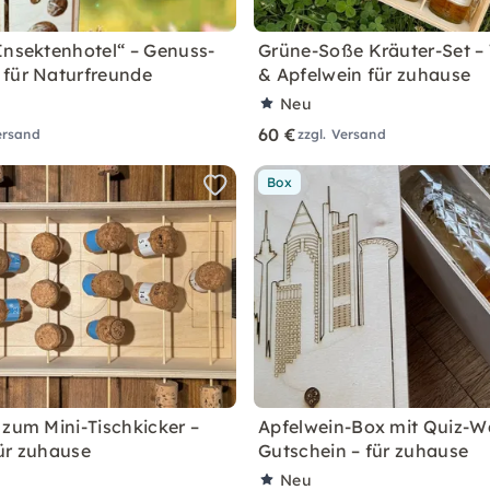
Insektenhotel“ – Genuss-
Grüne-Soße Kräuter-Set –
für Naturfreunde
& Apfelwein für zuhause
Neu
60 €
ersand
zzgl. Versand
Box
 zum Mini-Tischkicker –
Apfelwein-Box mit Quiz-W
ür zuhause
Gutschein – für zuhause
Neu