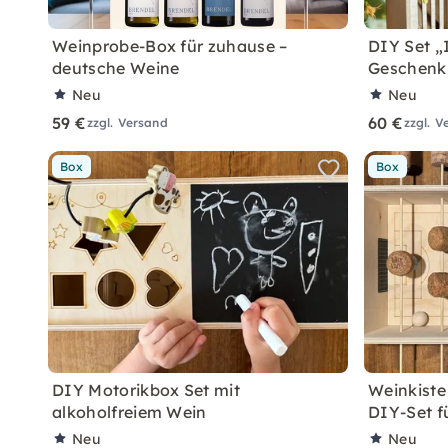
Weinprobe-Box für zuhause –
DIY Set „
deutsche Weine
Geschenk 
Neu
Neu
59 €
60 €
zzgl. Versand
zzgl. V
Box
Box
DIY Motorikbox Set mit
Weinkiste
alkoholfreiem Wein
DIY-Set f
Neu
Neu