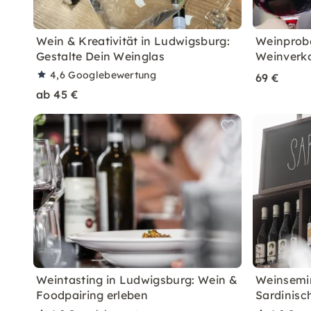
Wein & Kreativität in Ludwigsburg:
Weinprobe
Gestalte Dein Weinglas
Weinverk
4,6
Googlebewertung
69 €
ab 45 €
Weintasting in Ludwigsburg: Wein &
Weinsemin
Foodpairing erleben
Sardinisc