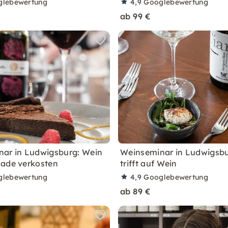
glebewertung
4,9
Googlebewertung
ab 99 €
ar in Ludwigsburg: Wein
Weinseminar in Ludwigsbu
ade verkosten
trifft auf Wein
glebewertung
4,9
Googlebewertung
ab 89 €