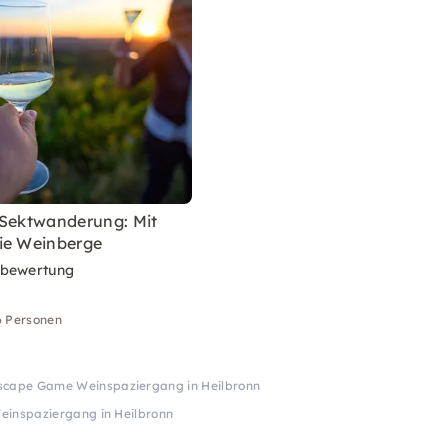
 Sektwanderung: Mit
ie Weinberge
rbewertung
6 Personen
scape Game Weinspaziergang in Heilbronn
inspaziergang in Heilbronn