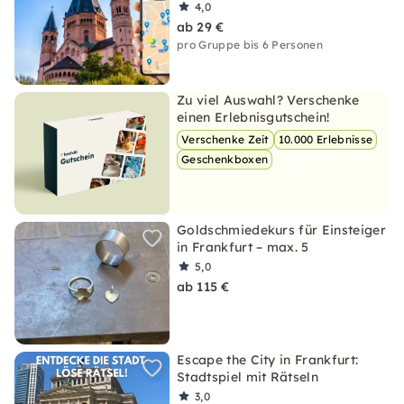
4,0
ab 29 €
pro Gruppe bis 6 Personen
Zu viel Auswahl? Verschenke
einen Erlebnisgutschein!
Verschenke Zeit
10.000 Erlebnisse
Geschenkboxen
Goldschmiedekurs für Einsteiger
in Frankfurt – max. 5
5,0
ab 115 €
Escape the City in Frankfurt:
Stadtspiel mit Rätseln
3,0