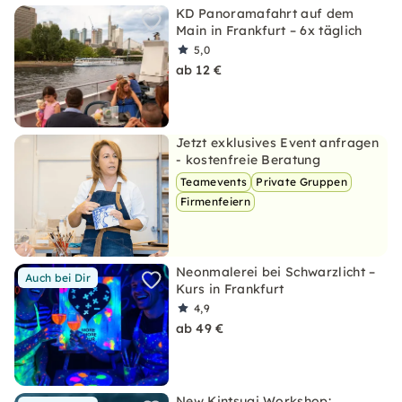
KD Panoramafahrt auf dem
Main in Frankfurt – 6x täglich
5,0
ab 12 €
Jetzt exklusives Event anfragen
- kostenfreie Beratung
Teamevents
Private Gruppen
Firmenfeiern
Neonmalerei bei Schwarzlicht –
Auch bei Dir
Kurs in Frankfurt
4,9
ab 49 €
New Kintsugi Workshop: