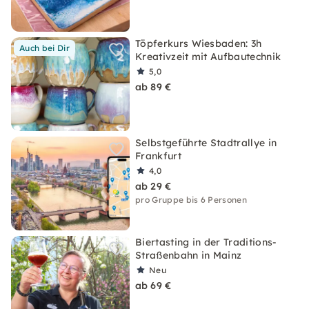
Töpferkurs Wiesbaden: 3h
Auch bei Dir
Kreativzeit mit Aufbautechnik
5,0
ab 89 €
Selbstgeführte Stadtrallye in
Frankfurt
4,0
ab 29 €
pro Gruppe bis 6 Personen
Biertasting in der Traditions-
Straßenbahn in Mainz
Neu
ab 69 €