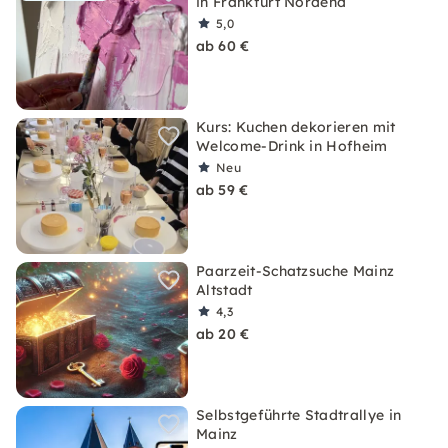
in Frankfurt Nordend
5,0
ab 60 €
Kurs: Kuchen dekorieren mit
Welcome-Drink in Hofheim
Neu
ab 59 €
Paarzeit-Schatzsuche Mainz
Altstadt
4,3
ab 20 €
Selbstgeführte Stadtrallye in
Mainz