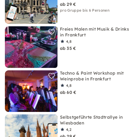
ab 29 €
pro Gruppe bis 6 Personen
Freies Malen mit Musik & Drinks
in Frankfurt
4,8
ab 35 €
Techno & Paint Workshop mit
Weinprobe in Frankfurt
4,8
ab 60 €
Selbstgeführte Stadtrallye in
Wiesbaden
4,2
ab 29 €