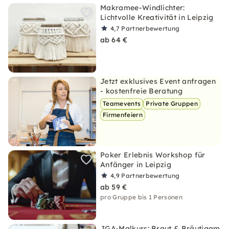
Makramee-Windlichter:
Lichtvolle Kreativität in Leipzig
4,7
Partnerbewertung
ab 64 €
Jetzt exklusives Event anfragen
- kostenfreie Beratung
Teamevents
Private Gruppen
Firmenfeiern
Poker Erlebnis Workshop für
Anfänger in Leipzig
4,9
Partnerbewertung
ab 59 €
pro Gruppe bis 1 Personen
JGA-Malkurs: Braut & Bräutigam