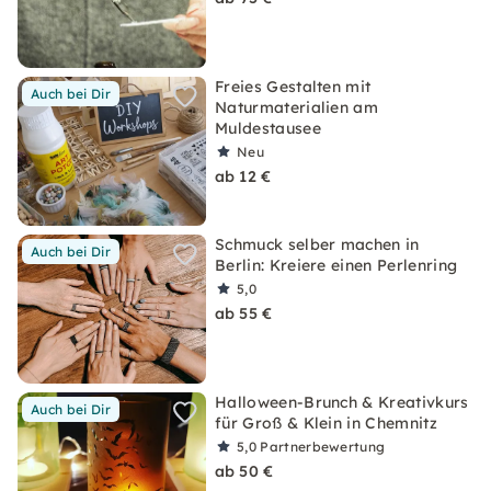
Freies Gestalten mit
Auch bei Dir
Naturmaterialien am
Muldestausee
Neu
ab 12 €
Schmuck selber machen in
Auch bei Dir
Berlin: Kreiere einen Perlenring
5,0
ab 55 €
Halloween-Brunch & Kreativkurs
Auch bei Dir
für Groß & Klein in Chemnitz
5,0
Partnerbewertung
ab 50 €