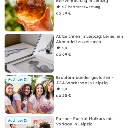
Bierverkostung in Leipzig
4,7
Partnerbewertung
ab 59 €
Aktzeichnen in Leipzig: Lerne, ein
Aktmodell zu zeichnen
5,0
ab 69 €
Brautarmbänder gestalten –
Auch bei Dir
JGA-Workshop in Leipzig
5,0
ab 55 €
Partner-Porträt Malkurs mit
Auch bei Dir
Vorlage in Leipzig