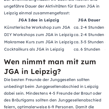
ungefähre Dauer der Aktivitäten für Euren JGA in
Leipzig einmal zusammengefasst:
JGA Idee in Leipzig
JGA Dauer
Künstlerische Workshop zum JGA
ca. 2-4 Stunden
ca
DIY Workshops zum JGA in Leipzig
ca. 2-4 Stunden
ca
Makramee Kurs zum JGA in Leipzig
ca. 3-5 Stunden
ca
Cocktailkurs als JGA in Leipzig
ca. 6 Stunden
ca
Wen nimmt man mit zum
JGA in Leipzig?
Die besten Freunde der Junggesellen sollten
unbedingt beim Junggesellenabschied in Leipzig
dabei sein. Mindestens 4-5 Freunde der Braut oder
des Bräutigams sollten den Junggesellenabschied
feiern, optimalerweise 6-9 Personen. Damit die