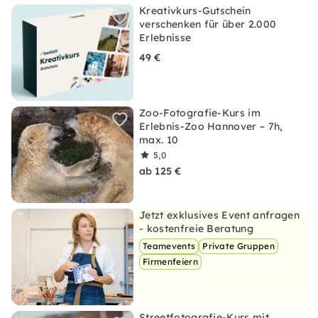
Kreativkurs-Gutschein
verschenken für über 2.000
Erlebnisse
49 €
Zoo-Fotografie-Kurs im
Erlebnis-Zoo Hannover – 7h,
max. 10
5,0
ab 125 €
Jetzt exklusives Event anfragen
- kostenfreie Beratung
Teamevents
Private Gruppen
Firmenfeiern
Streetfotografie-Kurs mit