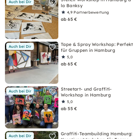
Auch bei Dir
la Banksy
4,9
Partnerbewertung
ab 65 €
Tape & Spray Workshop: Perfekt
Auch bei Dir
für Gruppen in Hamburg
5,0
ab 65 €
Streetart- und Graffiti-
Auch bei Dir
Workshop in Hamburg
5,0
ab 55 €
Graffiti-Teambuilding Hamburg:
Auch bei Dir