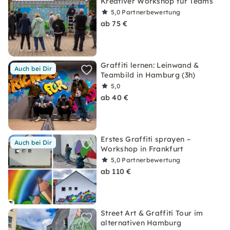
Kreativer Workshop für Teams
5,0
Partnerbewertung
ab 75 €
Graffiti lernen: Leinwand &
Auch bei Dir
Teambild in Hamburg (3h)
5,0
ab 40 €
Erstes Graffiti sprayen –
Auch bei Dir
Workshop in Frankfurt
5,0
Partnerbewertung
ab 110 €
Street Art & Graffiti Tour im
alternativen Hamburg