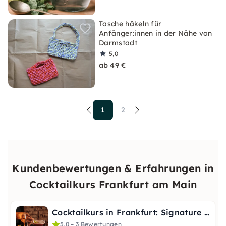
Tasche häkeln für
Anfänger:innen in der Nähe von
Darmstadt
5,0
ab 49 €
1
2
Kundenbewertungen & Erfahrungen in
Cocktailkurs Frankfurt am Main
Cocktailkurs in Frankfurt: Signature Cocktails selber mixen
5,0 – 3 Bewertungen