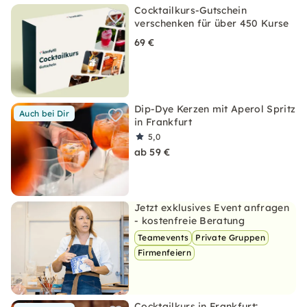
Cocktailkurs-Gutschein
verschenken für über 450 Kurse
69 €
Dip-Dye Kerzen mit Aperol Spritz
Auch bei Dir
in Frankfurt
5,0
ab 59 €
Jetzt exklusives Event anfragen
- kostenfreie Beratung
Teamevents
Private Gruppen
Firmenfeiern
Cocktailkurs in Frankfurt: