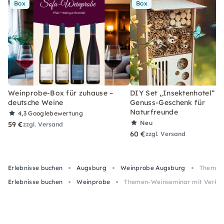
Box
Box
Weinprobe-Box für zuhause –
DIY Set „Insektenhotel“ –
deutsche Weine
Genuss-Geschenk für
Naturfreunde
4,3
Googlebewertung
Neu
59 €
zzgl. Versand
60 €
zzgl. Versand
Erlebnisse buchen
Augsburg
Weinprobe Augsburg
Themen-
Erlebnisse buchen
Weinprobe
Themen-Weinseminar mit Verkos