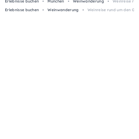
Erlebnisse buchen
München
Weinwanderung
Weinreise ru
Erlebnisse buchen
Weinwanderung
Weinreise rund um den Gar