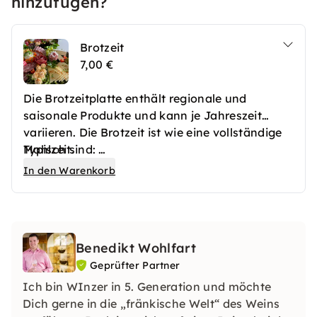
hinzufügen?
Brotzeit
7,00 €
Die Brotzeitplatte enthält regionale und
saisonale Produkte und kann je Jahreszeit
variieren. Die Brotzeit ist wie eine vollständige
Mahlzeit.
Typisch sind:
- Wurst
In den Warenkorb
- Käse
- Gemüse
- Trauben
Benedikt Wohlfart
Geprüfter Partner
Ich bin WInzer in 5. Generation und möchte
Dich gerne in die „fränkische Welt“ des Weins