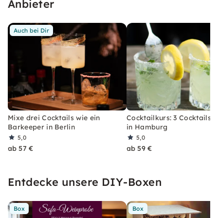
Anbieter
Auch bei Dir
Mixe drei Cocktails wie ein
Cocktailkurs: 3 Cocktails 
Barkeeper in Berlin
in Hamburg
5,0
5,0
ab 57 €
ab 59 €
Entdecke unsere DIY-Boxen
Box
Box