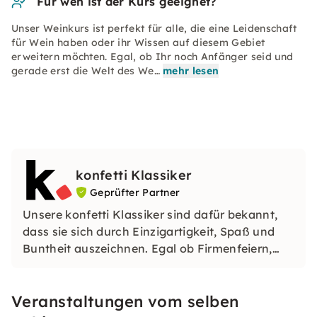
Für wen ist der Kurs geeignet?
Unser Weinkurs ist perfekt für alle, die eine Leidenschaft
für Wein haben oder ihr Wissen auf diesem Gebiet
erweitern möchten. Egal, ob Ihr noch Anfänger seid und
gerade erst die Welt des We…
mehr lesen
konfetti Klassiker
Geprüfter Partner
Unsere konfetti Klassiker sind dafür bekannt,
dass sie sich durch Einzigartigkeit, Spaß und
Buntheit auszeichnen. Egal ob Firmenfeiern,
JGAs oder Dein bevorstehender Geburtstag: Mit
unseren konfetti Klassikern wirst Du ein Event
Veranstaltungen vom selben
erleben, welches Du so schnell nicht vergessen
wirst.