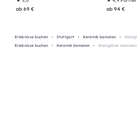
5,0
4,9
Partne
ab 69 €
ab 94 €
Erlebnisse buchen
Stuttgart
Keramik bemalen
Weingl
Erlebnisse buchen
Keramik bemalen
Weingläser bemalen 