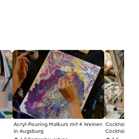
Acryl-Pouring Malkurs mit 4 Weinen
Cocktails&Ar
in Augsburg
Cocktailverko