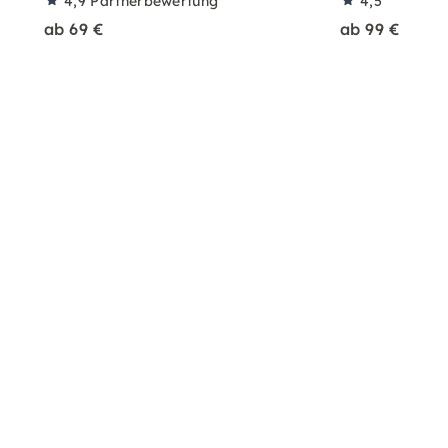
4,9
Partnerbewertung
4,5
ab 69 €
ab 99 €