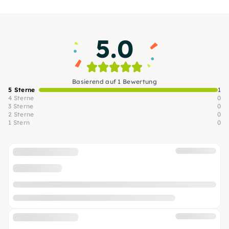
entdecke Dein kreatives Potential– ein buntes,
erfrischendes Erlebnis für jedermann, ob
Anfänger oder Fortgeschrittener
5.0
Basierend auf 1 Bewertung
5 Sterne
1
4 Sterne
0
3 Sterne
0
2 Sterne
0
1 Stern
0