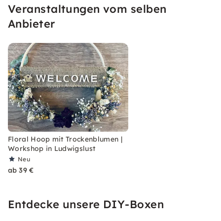
Veranstaltungen vom selben
umsetzen. Die optimalen Voraussetzungen für
Deine kreative Zusammenzeit.
Anbieter
Floral Hoop mit Trockenblumen |
Workshop in Ludwigslust
Neu
ab 39 €
Entdecke unsere DIY-Boxen