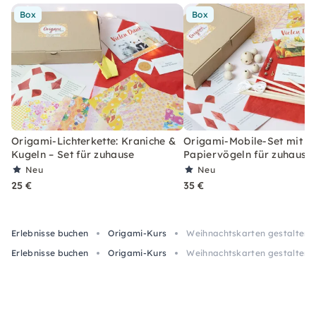
Box
Box
Origami-Lichterkette: Kraniche &
Origami-Mobile-Set mit 6
Kugeln – Set für zuhause
Papiervögeln für zuhause
Neu
Neu
25 €
35 €
Erlebnisse buchen
Origami-Kurs
Weihnachtskarten gestalten |
Erlebnisse buchen
Origami-Kurs
Weihnachtskarten gestalten |