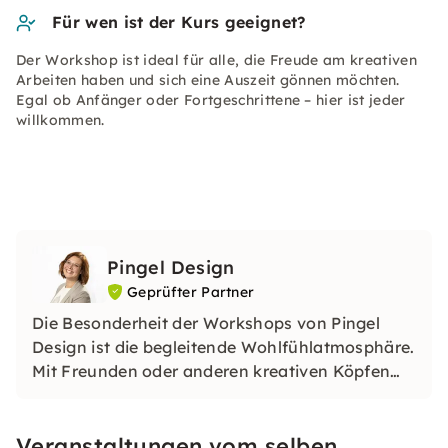
Für wen ist der Kurs geeignet?
Der Workshop ist ideal für alle, die Freude am kreativen
Arbeiten haben und sich eine Auszeit gönnen möchten.
Egal ob Anfänger oder Fortgeschrittene – hier ist jeder
willkommen.
Pingel Design
Geprüfter Partner
Die Besonderheit der Workshops von Pingel
Design ist die begleitende Wohlfühlatmosphäre.
Mit Freunden oder anderen kreativen Köpfen
einen tollen Tag verbringen und dabei in
liebevoller Handarbeit eigene kleine Projekte
Veranstaltungen vom selben
umsetzen. Die optimalen Voraussetzungen für