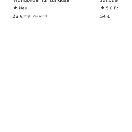
Wandbilder für zuhause
zuhause mit A
Neu
5,0
Partner
33 €
54 €
zzgl. Versand