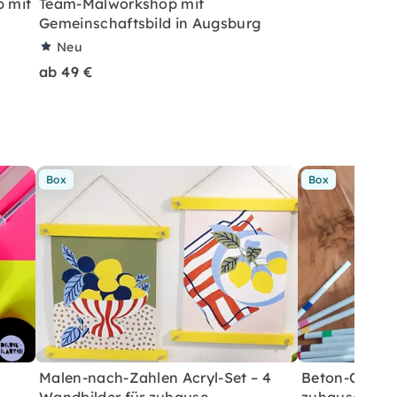
 mit
Team-Malworkshop mit
Gemeinschaftsbild in Augsburg
Neu
ab 49 €
Box
Box
Malen-nach-Zahlen Acryl-Set – 4
Beton-Ostera