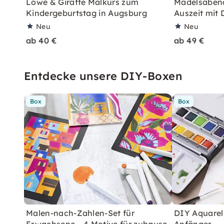
Löwe & Giraffe Malkurs zum
Mädelsabend
Kindergeburtstag in Augsburg
Auszeit mit 
Neu
Neu
ab 40 €
ab 49 €
Entdecke unsere DIY-Boxen
Box
Box
Malen-nach-Zahlen-Set für
DIY Aquarell