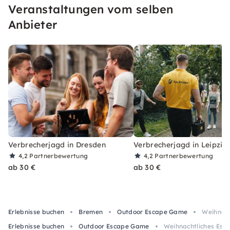
Veranstaltungen vom selben
Anbieter
Verbrecherjagd in Dresden
Verbrecherjagd in Leipzig
4,2
Partnerbewertung
4,2
Partnerbewertung
ab 30 €
ab 30 €
Erlebnisse buchen
Bremen
Outdoor Escape Game
Weihnach
Erlebnisse buchen
Outdoor Escape Game
Weihnachtliches Esc