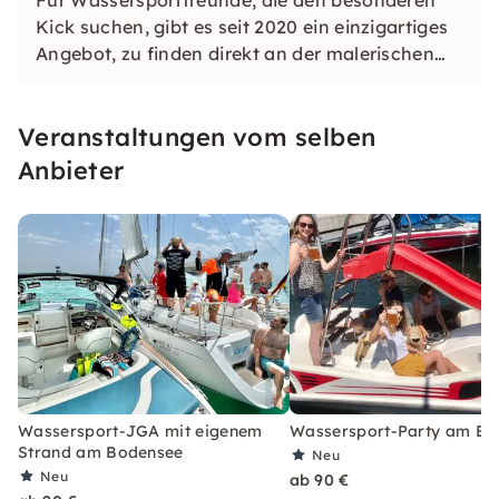
Für Wassersportfreunde, die den besonderen
Kick suchen, gibt es seit 2020 ein einzigartiges
Angebot, zu finden direkt an der malerischen
Bodanpromenade in Kressbronn. Der
Wassersportcenter bietet alles, was den
Veranstaltungen vom selben
Adrenalinpegel steigen lässt.
Anbieter
Wassersport-JGA mit eigenem
Wassersport-Party am Bo
Strand am Bodensee
Neu
Neu
ab 90 €