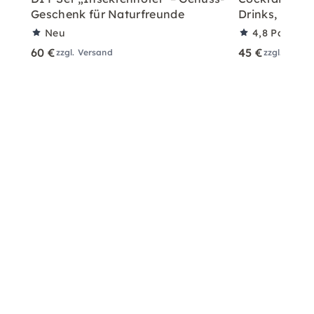
Geschenk für Naturfreunde
Drinks, mit/o
Neu
4,8
Partner
60 €
45 €
zzgl. Versand
zzgl. Versa