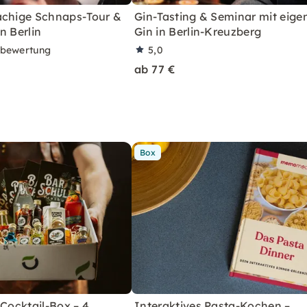
achige Schnaps-Tour &
Gin-Tasting & Seminar mit eig
n Berlin
Gin in Berlin-Kreuzberg
rbewertung
5,0
ab 77 €
Box
 Cocktail-Box – 4
Interaktives Pasta-Kochen –