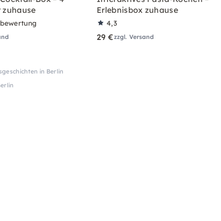
r zuhause
Erlebnisbox zuhause
rbewertung
4,3
29 €
and
zzgl. Versand
geschichten in Berlin
erlin