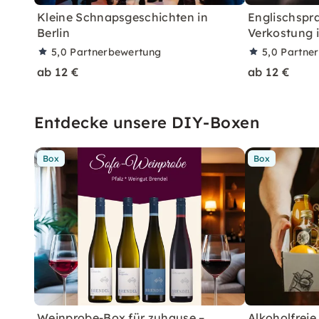
Kleine Schnapsgeschichten in
Englischspr
Berlin
Verkostung i
5,0
Partnerbewertung
5,0
Partne
ab 12 €
ab 12 €
Entdecke unsere DIY-Boxen
Box
Box
Weinprobe-Box für zuhause –
Alkoholfreie