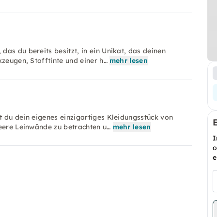
as du bereits besitzt, in ein Unikat, das deinen
kzeugen, Stofftinte und einer h…
mehr lesen
t du dein eigenes einzigartiges Kleidungsstück von
leere Leinwände zu betrachten u…
mehr lesen
I
o
e