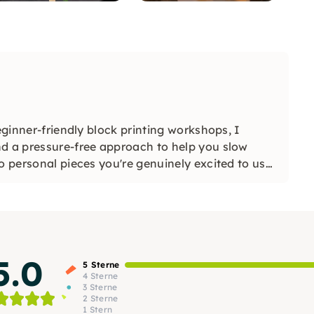
eginner-friendly block printing workshops, I
nd a pressure-free approach to help you slow
o personal pieces you're genuinely excited to use
5.0
5 Sterne
4 Sterne
3 Sterne
2 Sterne
1 Stern