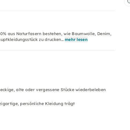
 80% aus Naturfasern bestehen, wie Baumwolle, Denim,
auptkleidungsstück zu drucken…
mehr lesen
leckige, alte oder vergessene Stücke wiederbeleben
zigartige, persönliche Kleidung trägt