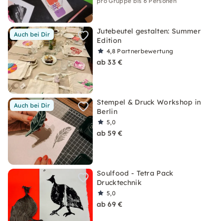
pro Gruppe bis 6 Personen
Jutebeutel gestalten: Summer
Auch bei Dir
Edition
4,8
Partnerbewertung
ab 33 €
Stempel & Druck Workshop in
Auch bei Dir
Berlin
5,0
ab 59 €
Soulfood - Tetra Pack
Drucktechnik
5,0
ab 69 €