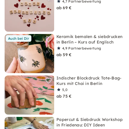
4,7
Partnerbewertung
ab 69 €
Keramik bemalen & siebdrucken
Auch bei Dir
in Berlin – Kurs auf Englisch
4,9
Partnerbewertung
ab 59 €
Indischer Blockdruck Tote-Bag-
Kurs mit Chai in Berlin
5,0
ab 75 €
Papercut & Siebdruck Workshop
in Friedenau: DIY Ideen