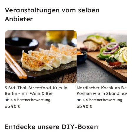
hochwertigen Zutaten und individueller
Veranstaltungen vom selben
Begleitung kreativ werden kannst.
Anbieter
3 Std. Thai-Streetfood-Kurs in
Nordischer Kochkurs Berli
Berlin – mit Wein & Bier
Kochen wie in Skandinavi
4,4
Partnerbewertung
4,4
Partnerbewertung
ab 90 €
ab 90 €
Entdecke unsere DIY-Boxen