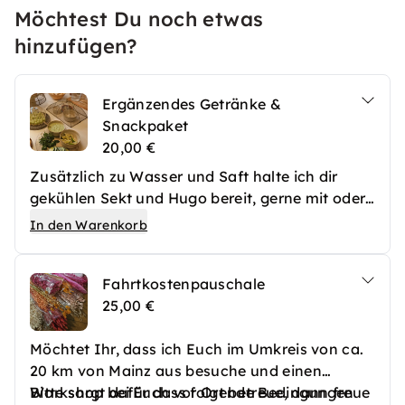
Möchtest Du noch etwas
hinzufügen?
Ergänzendes Getränke &
Snackpaket
20,00 €
Zusätzlich zu Wasser und Saft halte ich dir
gekühlen Sekt und Hugo bereit, gerne mit oder
ohne Alkohol. Mit leckeren Snacks kannst du
In den Warenkorb
dich in einer kleinen Pause, bei schönem Wetter
gerne im Kleinstadt-Vorgarten, stärken.
Fahrtkostenpauschale
25,00 €
Möchtet Ihr, dass ich Euch im Umkreis von ca.
20 km von Mainz aus besuche und einen
Workshop bei Euch vor Ort betreue, dann freue
Bitte sorgt dafür dass folgende Bedingungen