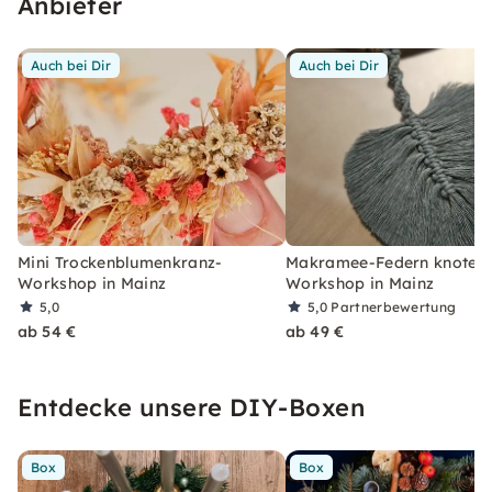
Anbieter
Auch bei Dir
Auch bei Dir
Mini Trockenblumenkranz-
Makramee-Federn knoten 
Workshop in Mainz
Workshop in Mainz
5,0
5,0
Partnerbewertung
ab 54 €
ab 49 €
Entdecke unsere DIY-Boxen
Box
Box