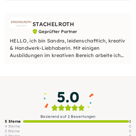
gerne im Kleinstadt-Vorgarten, stärken.
STACHELROTH
Geprüfter Partner
HELLO, ich bin Sandra, leidenschaftlich, kreativ
& Handwerk-Liebhaberin. Mit einigen
Ausbildungen im kreativen Bereich arbeite ich
nun aus Leidenschaft in einem Blumenstudio.
Mein Gewerbe & Workshops begleiten mich
schon viele Jahre. Meine Erfahrungen gebe ich
gerne an Dich weiter!
5.0
Basierend auf 2 Bewertungen
5 Sterne
2
4 Sterne
0
3 Sterne
0
2 Sterne
0