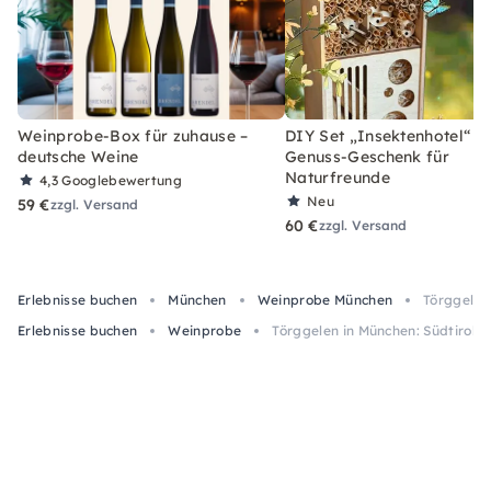
Weinprobe-Box für zuhause –
DIY Set „Insektenhotel“ –
deutsche Weine
Genuss-Geschenk für
Naturfreunde
4,3
Googlebewertung
Neu
59 €
zzgl. Versand
60 €
zzgl. Versand
Erlebnisse buchen
München
Weinprobe München
Törggelen
Erlebnisse buchen
Weinprobe
Törggelen in München: Südtirole