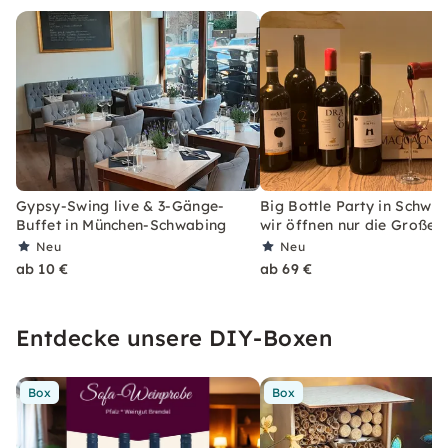
Gypsy-Swing live & 3-Gänge-
Big Bottle Party in Schwab
Buffet in München-Schwabing
wir öffnen nur die Großen
Neu
Neu
ab 10 €
ab 69 €
Entdecke unsere DIY-Boxen
Box
Box