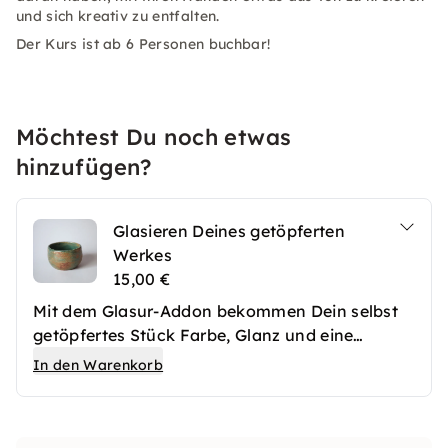
und sich kreativ zu entfalten.
Der Kurs ist ab 6 Personen buchbar!
Möchtest Du noch etwas
hinzufügen?
Glasieren Deines getöpferten
Werkes
15,00 €
Mit dem Glasur-Addon bekommen Dein selbst
getöpfertes Stück Farbe, Glanz und eine
hochwertige Oberfläche. Nach dem ersten
In den Warenkorb
Brennen werden Deine Keramikwerke
fachgerecht glasiert und anschließend erneut
gebrannt. So entstehen langlebige