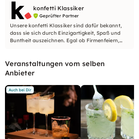
Lieblingsstücke, die Du im Alltag nutzen oder
konfetti Klassiker
verschenken kannst.
Geprüfter Partner
Unsere konfetti Klassiker sind dafür bekannt,
dass sie sich durch Einzigartigkeit, Spaß und
Buntheit auszeichnen. Egal ob Firmenfeiern,
JGAs oder Dein bevorstehender Geburtstag: Mit
unseren konfetti Klassikern wirst Du ein Event
Veranstaltungen vom selben
erleben, welches Du so schnell nicht vergessen
wirst.
Anbieter
Auch bei Dir