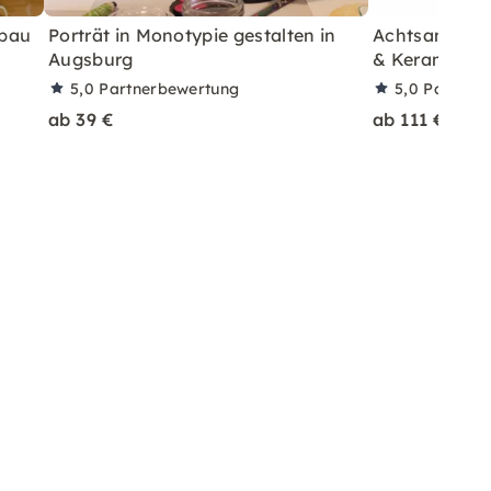
fbau
Porträt in Monotypie gestalten in
Achtsamkeit
Augsburg
& Keramik
5,0
Partnerbewertung
5,0
Partner
ab 39 €
ab 111 €