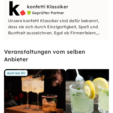
Lieblingsstücke, die Du im Alltag nutzen oder
konfetti Klassiker
verschenken kannst.
Geprüfter Partner
Unsere konfetti Klassiker sind dafür bekannt,
dass sie sich durch Einzigartigkeit, Spaß und
Buntheit auszeichnen. Egal ob Firmenfeiern,
JGAs oder Dein bevorstehender Geburtstag: Mit
unseren konfetti Klassikern wirst Du ein Event
Veranstaltungen vom selben
erleben, welches Du so schnell nicht vergessen
wirst.
Anbieter
Auch bei Dir