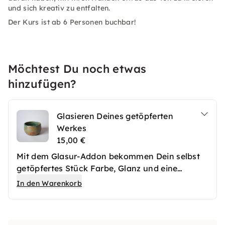
und sich kreativ zu entfalten.
Der Kurs ist ab 6 Personen buchbar!
Möchtest Du noch etwas
hinzufügen?
Glasieren Deines getöpferten
Werkes
15,00 €
Mit dem Glasur-Addon bekommen Dein selbst
getöpfertes Stück Farbe, Glanz und eine
hochwertige Oberfläche. Nach dem ersten
In den Warenkorb
Brennen werden Deine Keramikwerke
fachgerecht glasiert und anschließend erneut
gebrannt. So entstehen langlebige