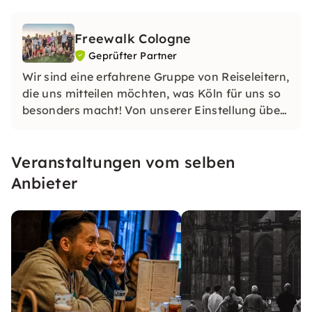
Freewalk Cologne
Geprüfter Partner
Wir sind eine erfahrene Gruppe von Reiseleitern,
die uns mitteilen möchten, was Köln für uns so
besonders macht! Von unserer Einstellung über
unsere Geschichte bis hin zu unserem Sinn für
Humor werden wir dir beibringen, was du über
Veranstaltungen vom selben
Köln wissen musst, sowie die verborgenen
Geschichten, die Köln so einzigartig machen.
Anbieter