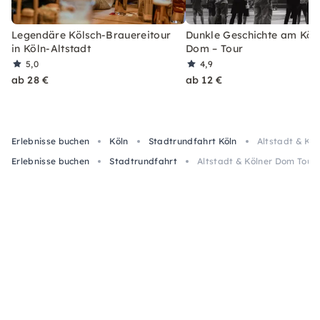
Legendäre Kölsch-Brauereitour
Dunkle Geschichte am Köl
in Köln-Altstadt
Dom – Tour
5,0
4,9
ab 28 €
ab 12 €
Erlebnisse buchen
Köln
Stadtrundfahrt Köln
Altstadt & Köl
Erlebnisse buchen
Stadtrundfahrt
Altstadt & Kölner Dom Tour m