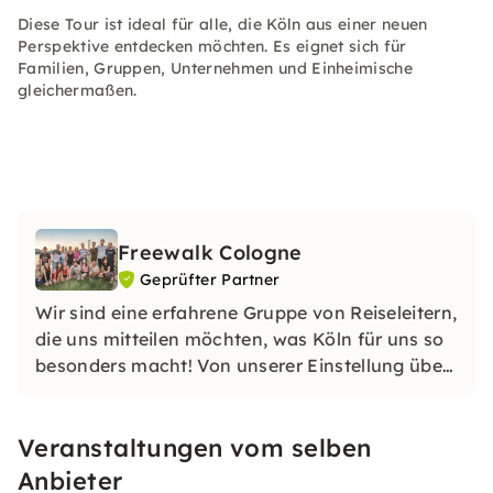
Diese Tour ist ideal für alle, die Köln aus einer neuen
Perspektive entdecken möchten. Es eignet sich für
Familien, Gruppen, Unternehmen und Einheimische
gleichermaßen.
Freewalk Cologne
Geprüfter Partner
Wir sind eine erfahrene Gruppe von Reiseleitern,
die uns mitteilen möchten, was Köln für uns so
besonders macht! Von unserer Einstellung über
unsere Geschichte bis hin zu unserem Sinn für
Humor werden wir dir beibringen, was du über
Veranstaltungen vom selben
Köln wissen musst, sowie die verborgenen
Geschichten, die Köln so einzigartig machen.
Anbieter