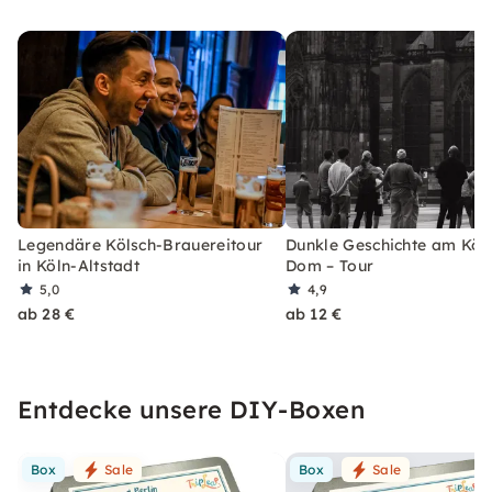
Legendäre Kölsch-Brauereitour
Dunkle Geschichte am Köl
in Köln-Altstadt
Dom – Tour
5,0
4,9
ab 28 €
ab 12 €
Entdecke unsere DIY-Boxen
Box
Sale
Box
Sale