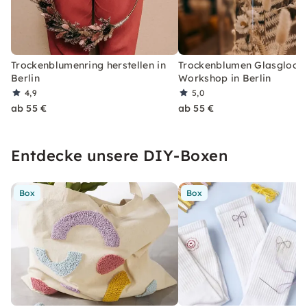
Trockenblumenring herstellen in
Trockenblumen Glasglocke
Berlin
Workshop in Berlin
4,9
5,0
ab 55 €
ab 55 €
Entdecke unsere DIY-Boxen
Box
Box