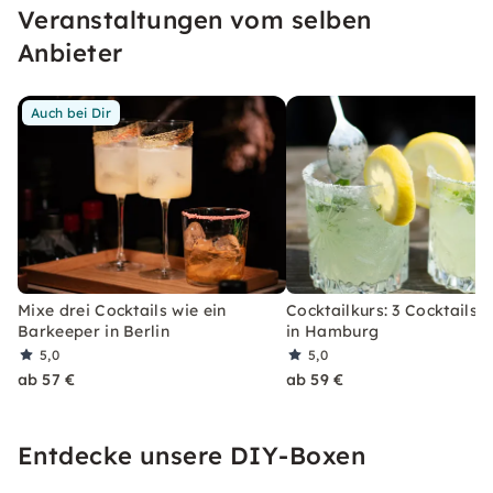
Veranstaltungen vom selben
erleben, welches Du so schnell nicht vergessen
wirst.
Anbieter
Auch bei Dir
Mixe drei Cocktails wie ein
Cocktailkurs: 3 Cocktails 
Barkeeper in Berlin
in Hamburg
5,0
5,0
ab 57 €
ab 59 €
Entdecke unsere DIY-Boxen