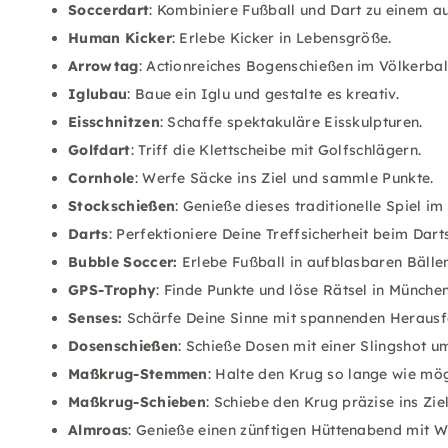
Soccerdart
: Kombiniere Fußball und Dart zu einem a
Human Kicker
: Erlebe Kicker in Lebensgröße.
Arrowtag
: Actionreiches Bogenschießen im Völkerball
Iglubau
: Baue ein Iglu und gestalte es kreativ.
Eisschnitzen
: Schaffe spektakuläre Eisskulpturen.
Golfdart
: Triff die Klettscheibe mit Golfschlägern.
Cornhole
: Werfe Säcke ins Ziel und sammle Punkte.
Stockschießen
: Genieße dieses traditionelle Spiel i
Darts
: Perfektioniere Deine Treffsicherheit beim Dart
Bubble Soccer:
Erlebe Fußball in aufblasbaren Bällen
GPS-Trophy
: Finde Punkte und löse Rätsel in Münche
Senses:
Schärfe Deine Sinne mit spannenden Herausf
Dosenschießen
: Schieße Dosen mit einer Slingshot u
Maßkrug-Stemmen
: Halte den Krug so lange wie mög
Maßkrug-Schieben
: Schiebe den Krug präzise ins Ziel
Almroas
: Genieße einen zünftigen Hüttenabend mit 