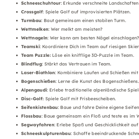
Schneeschuhtour
: Erkunde verschneite Landschaften
Crossgolf
: Spiele Golf auf improvisierten Plätzen.
Turmbau
: Baut gemeinsam einen stabilen Turm.
Wettmelken
: Wer melkt am meisten?
Wettnageln
: Wer kann am besten Nägel einschlagen
Teamski
: Koordiniere Dich im Team auf riesigen Skier
Team Puzzle:
Löse ein knifflige 3D-Puzzle im Team.
Blindflug
: Stärkt das Vertrauen im Team.
Laser-Biathlon
: Kombiniere Laufen und Schießen mi
Bogenschießen
: Lerne die Kunst des Bogenschießens
Alpengaudi
: Erlebe traditionelle alpenländische Spiel
Disc-Golf:
Spiele Golf mit Frisbeescheiben.
Seifenkistenbau
: Baue und fahre Deine eigene Seifen
Flossbau
: Baue gemeinsam ein Floß und teste es im 
Segwayfahren
: Erlebe Spaß und Geschicklichkeit au
Schneeskulpturenbau
: Schaffe beeindruckende Schn