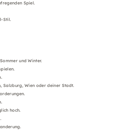
ufregenden Spiel.
-Stil.
m Sommer und Winter.
spielen.
.
n, Salzburg, Wien oder deiner Stadt.
orderungen.
m.
lich hoch.
.
Wanderung.