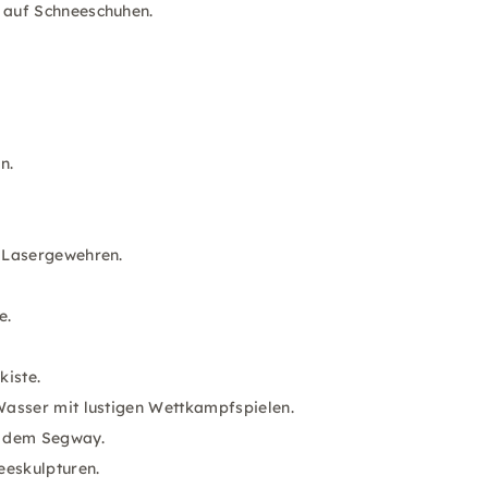
 auf Schneeschuhen.
?
n.
t Lasergewehren.
.
e.
kiste.
Wasser mit lustigen Wettkampfspielen.
f dem Segway.
eeskulpturen.