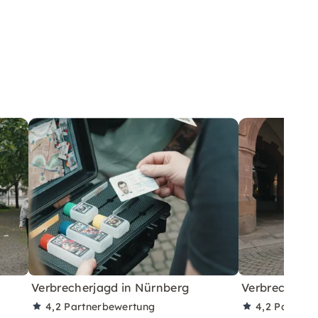
Verbrecherjagd in Nürnberg
Verbrecherja
4,2
Partnerbewertung
4,2
Partner