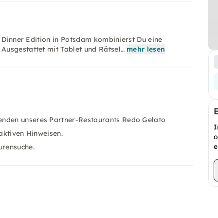
d Dinner Edition in Potsdam kombinierst Du eine
Ausgestattet mit Tablet und Rätsel…
mehr lesen
enden unseres Partner-Restaurants Redo Gelato
I
raktiven Hinweisen.
o
e
urensuche.