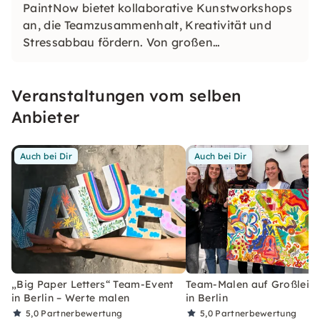
PaintNow bietet kollaborative Kunstworkshops
an, die Teamzusammenhalt, Kreativität und
Stressabbau fördern. Von großen
Leinwandmalereien bis hin zu achtsamer
Tonmodellierung, Textildesign und abstrakten
Veranstaltungen vom selben
Portraits — keine Erfahrung erforderlich, nur
Offenheit und Neugier. In ganz Deutschland, an
Anbieter
deinem Standort.
Auch bei Dir
Auch bei Dir
„Big Paper Letters“ Team-Event
Team-Malen auf Großlein
in Berlin – Werte malen
in Berlin
5,0
Partnerbewertung
5,0
Partnerbewertung