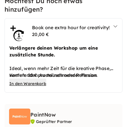
Möchtest Du noch etwas
hinzufügen?
Book one extra hour for creativity!
20,00 €
Verlängere deinen Workshop um eine
zusätzliche Stunde.
Ideal, wenn mehr Zeit für die kreative Phase,
vertiefenden Austausch oder Reflexion
Kosten: 20 € pro teilnehmender Person.
gewünscht ist.
In den Warenkorb
Der Ablauf wird flexibel angepasst.
PaintNow
Geprüfter Partner