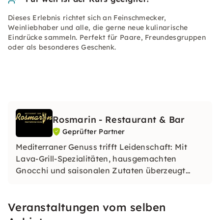
Dieses Erlebnis richtet sich an Feinschmecker,
Weinliebhaber und alle, die gerne neue kulinarische
Eindrücke sammeln. Perfekt für Paare, Freundesgruppen
oder als besonderes Geschenk.
Rosmarin - Restaurant & Bar
Geprüfter Partner
Mediterraner Genuss trifft Leidenschaft: Mit
Lava-Grill-Spezialitäten, hausgemachten
Gnocchi und saisonalen Zutaten überzeugt
Rosmarin in Krefeld‑Uerdingen durch
Kreativität und Qualität. Ob vor Ort oder
Veranstaltungen vom selben
unterwegs – wir gestalten Deine Momente
persönlich und unvergesslich.