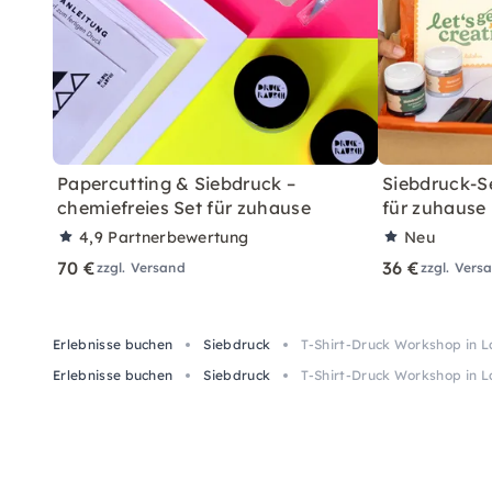
Papercutting & Siebdruck –
Siebdruck-S
chemiefreies Set für zuhause
für zuhause
4,9
Partnerbewertung
Neu
70 €
36 €
zzgl. Versand
zzgl. Vers
Erlebnisse buchen
Siebdruck
T-Shirt-Druck Workshop in L
Erlebnisse buchen
Siebdruck
T-Shirt-Druck Workshop in L