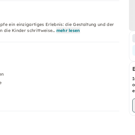
fe ein einzigartiges Erlebnis: die Gestaltung und der
en die Kinder schrittweise…
mehr lesen
en
I
e
o
e