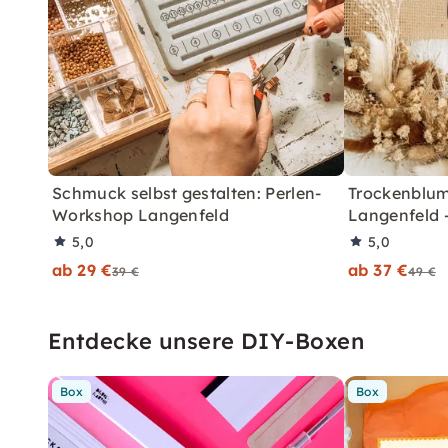
Schmuck selbst gestalten: Perlen-
Trockenblum
Workshop Langenfeld
Langenfeld 
5,0
5,0
ab 29 €
ab 37 €
39 €
49 €
Entdecke unsere DIY-Boxen
Box
Box