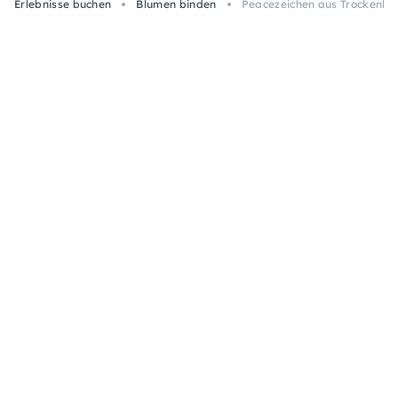
Erlebnisse buchen
Blumen binden
Peacezeichen aus Trockenblu