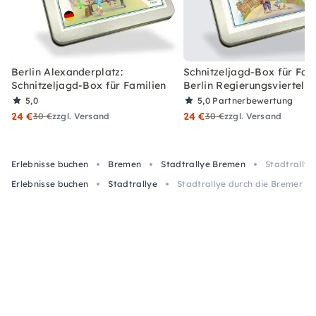
Berlin Alexanderplatz:
Schnitzeljagd-Box für Fami
Schnitzeljagd-Box für Familien
Berlin Regierungsviertel
5,0
5,0
Partnerbewertung
24 €
24 €
30 €
zzgl. Versand
30 €
zzgl. Versand
Erlebnisse buchen
Bremen
Stadtrallye Bremen
Stadtrallye
Erlebnisse buchen
Stadtrallye
Stadtrallye durch die Bremer A