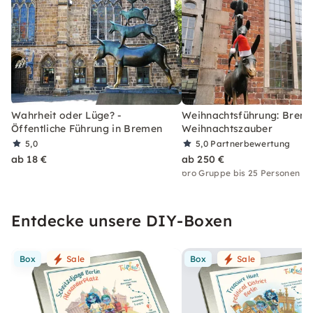
Wahrheit oder Lüge? -
Weihnachtsführung: Brem
Öffentliche Führung in Bremen
Weihnachtszauber
5,0
5,0
Partnerbewertung
ab 18 €
ab 250 €
pro Gruppe bis 25 Personen
Entdecke unsere DIY-Boxen
Box
Sale
Box
Sale