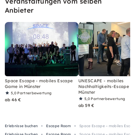
Veranstaltungen vom selben
Anbieter
Space Escape - mobiles Escape
UNESCAPE - mobiles
Game in Münster
Nachhaltigkeits-Escape G
Münster
5,0
Partnerbewertung
5,0
Partnerbewertung
ab 46 €
ab 59 €
Erlebnisse buchen
Escape Room
Space Escape – mobiles Escap
Erlebnisse buchen
Escape Room
Space Escape – mobiles Escap