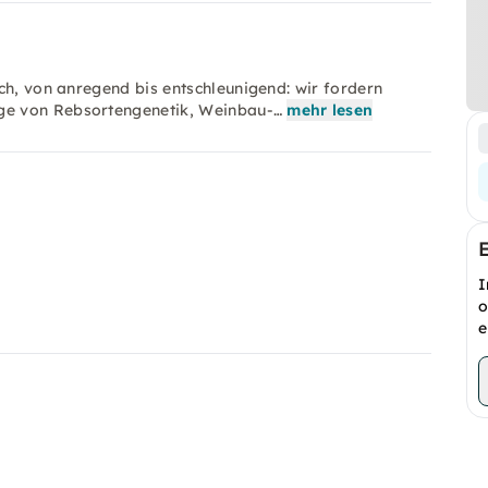
ch, von anregend bis entschleunigend: wir fordern
ge von Rebsortengenetik, Weinbau-…
mehr lesen
I
o
e