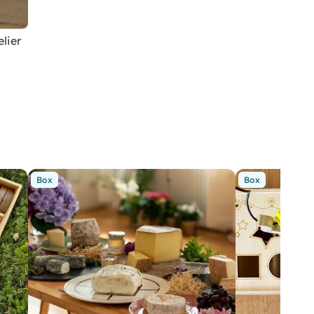
lier
Box
Box