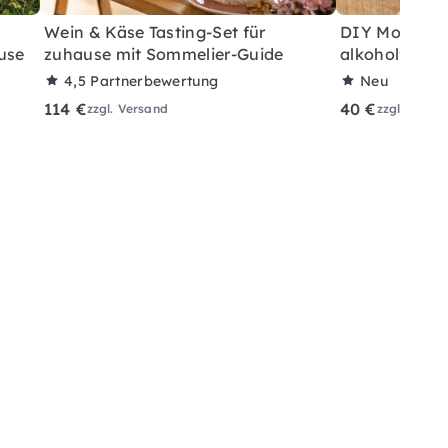
Wein & Käse Tasting-Set für
DIY Motorikb
use
zuhause mit Sommelier-Guide
alkoholfreie
4,5
Partnerbewertung
Neu
114 €
40 €
zzgl. Versand
zzgl. Versa