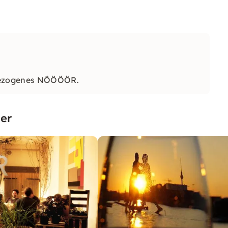
ggezogenes NÖÖÖÖR.
er